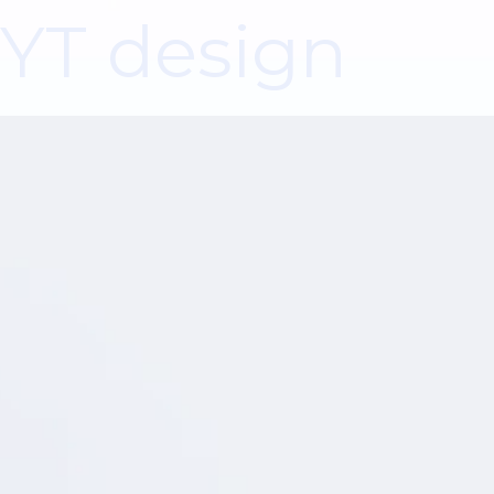
YT design
01
初期相談から引き渡しまでワンストップ
対応
アメリカ進出のご相談から物件調査、設計、施工、家
具・ベンダー手配まで、一貫して支援します。窓口を
一本化することで、タイムロスのないスムーズなプロ
ジェクト進行を実現します。
20年以上の経験に基づく細やかなプロジ