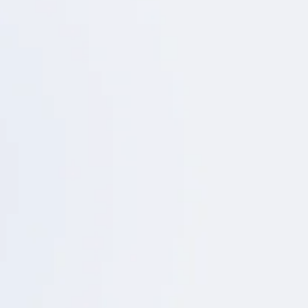
02
ェクト管理
アメリカでの長年の経験と実績に基づき、リスクを先
読みした細やかな進行管理を行います。品質・コス
ト・スケジュールを総合的に管理し、安心してお任せ
いただける体制を整えています。
03
法規対応と許認可取得の代行
各州の法規に準拠した設計・施工はもちろん、ゾーニ
ング確認、建築許可申請、使用許可取得、各種検査対
応など、複雑な手続きもお任せください。
04
本社承認に向けた提案資料作成
3Dレンダリング、概算予算、プロジェクトスケジュー
ルなど、本社や経営層への説明に必要な資料を作成し
ます。計画内容を視覚的かつ分かりやすく整理し、社