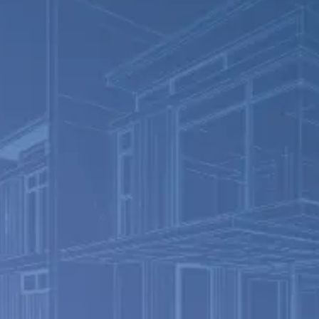
施工の分業により、
所在が曖昧になり、連携にも時間がかかる
遅延や追加費用が常態化している
や州ごとの法規対応が必要となる