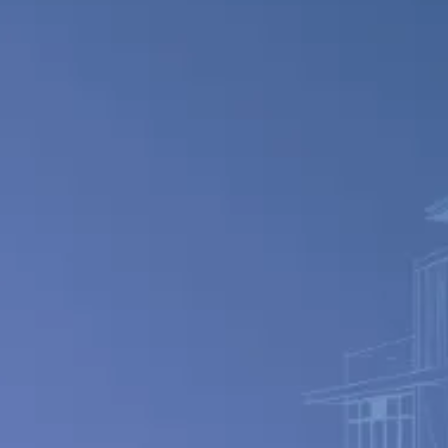
設計と
01
責任の
02
工期
03
連邦