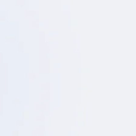
02
ェクト管理
アメリカでの長年の経験と実績に基づき、リスクを先
読みした細やかな進行管理を行います。品質・コス
ト・スケジュールを総合的に管理し、安心してお任せ
いただける体制を整えています。
03
法規対応と許認可取得の代行
各州の法規に準拠した設計・施工はもちろん、ゾーニ
ング確認、建築許可申請、使用許可取得、各種検査対
応など、複雑な手続きもお任せください。
04
本社承認に向けた提案資料作成
3Dレンダリング、概算予算、プロジェクトスケジュー
ルなど、本社や経営層への説明に必要な資料を作成し
ます。計画内容を視覚的かつ分かりやすく整理し、社