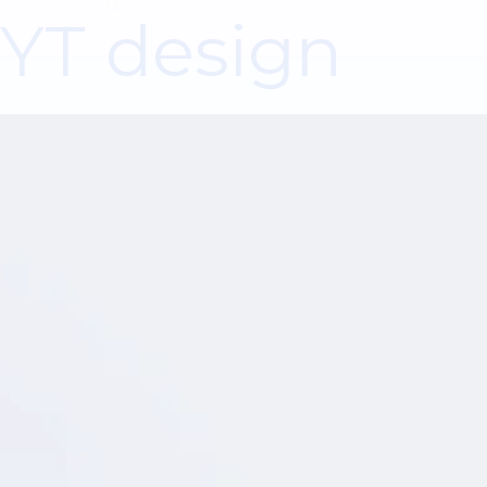
YT design
01
初期相談から引き渡しまでワンストップ
対応
アメリカ進出のご相談から物件調査、設計、施工、家
具・ベンダー手配まで、一貫して支援します。窓口を
一本化することで、タイムロスのないスムーズなプロ
ジェクト進行を実現します。
20年以上の経験に基づく細やかなプロジ