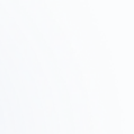
01
プロジェクトの目的、予算、スケジュールをヒアリン
グし、進め方を提案します。
物件調査・
Step
テストフィット
02
候補物件の調査、ゾーニング確認、テストフィットで
実現可能性を検証します。
設計・提案
Step
03
デザインコンセプト、レイアウト、3Dレンダリングで
具体的なイメージを共有します。