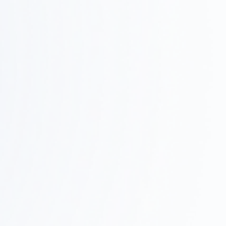
Step
施工・進行管理
0
現場での調整、品質管理、スケジュール管理を行い、
4
確実に完成させます。
家具調達・引き渡し
Step
05
家具・什器の調達、設置、最終調整を行い、スムーズ
に業務を開始できるようサポートします。