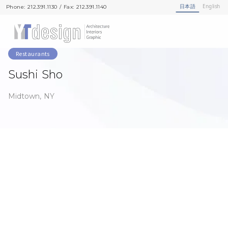
日本語
English
Phone: 212.391.1130 / Fax: 212.391.1140
Phone: 212.391.1130 / Fax: 212.391.1140
Restaurants
Sushi Sho
Midtown, NY