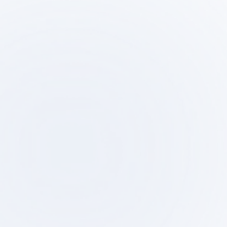
Step
Ste
01
0
初期相談・ヒアリング
物件調
テストフ
プロジェクトの目的、予算、スケジ
ュールをヒアリングし、進め方を提
候補物件の調査、ゾ
案します。
テストフィットで実
します