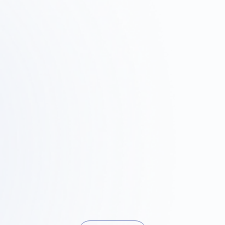
p
Step
2
03
査・
設計・提案
施工
ィット
デザインコンセプト、レイアウト、
現場での調整
3Dレンダリングで具体的なイメージ
ール管理を行
ーニング確認、
を共有します。
現可能性を検証
。