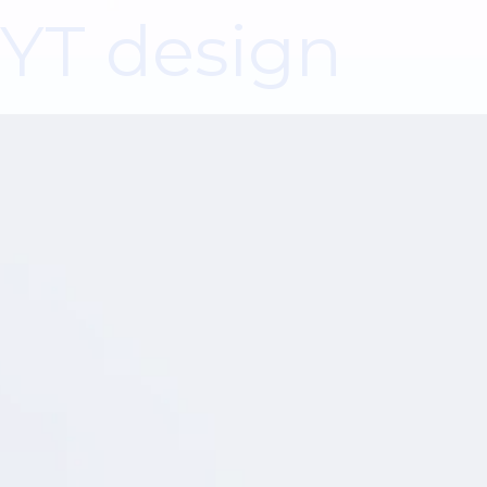
YT design
01
初期相談から引き渡しまでワンストップ
対応
アメリカ進出のご相談から物件調査、設計、施工、家
具・ベンダー手配まで、一貫して支援します。窓口を
一本化することで、タイムロスのないスムーズなプロ
ジェクト進行を実現します。
20年以上の経験に基づく細やかなプロジ