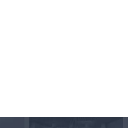
JETRO NEW YORK
Office
Midtown East, NY