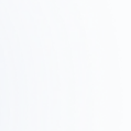
02
候補物件の調査、ゾーニング確認、テストフィットで
実現可能性を検証します。
設計・提案
Step
03
デザインコンセプト、レイアウト、3Dレンダリングで
具体的なイメージを共有します。
Step
施工・進行管理
0
現場での調整、品質管理、スケジュール管理を行い、
4
確実に完成させます。