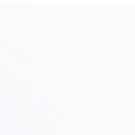
初期相談・ヒアリング
Step
01
プロジェクトの目的、予算、スケジュールをヒアリン
グし、進め方を提案します。
物件調査・
Step
テストフィット