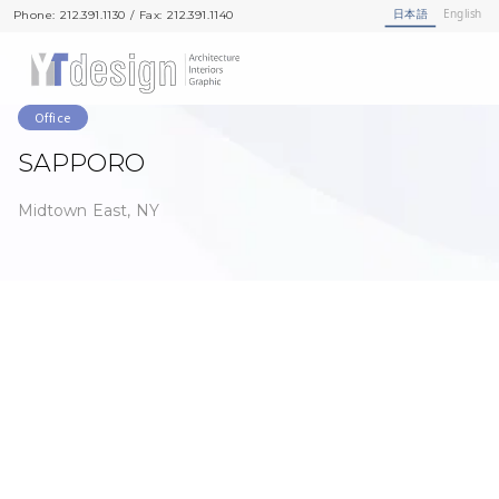
日本語
English
Phone: 212.391.1130 / Fax: 212.391.1140
Phone: 212.391.1130 / Fax: 212.391.1140
Office
SAPPORO
Midtown East, NY