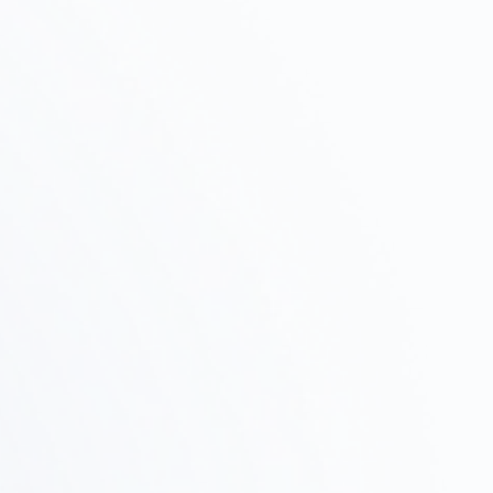
初期相談・ヒアリング
Step
01
プロジェクトの目的、予算、スケジュールをヒアリン
グし、進め方を提案します。
物件調査・
Step
テストフィット
02
候補物件の調査、ゾーニング確認、テストフィットで
実現可能性を検証します。