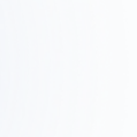
設計・提案
Step
03
デザインコンセプト、レイアウト、3Dレンダリングで
具体的なイメージを共有します。
Step
施工・進行管理
0
現場での調整、品質管理、スケジュール管理を行い、
4
確実に完成させます。
家具調達・引き渡し
Step
05
家具・什器の調達、設置、最終調整を行い、スムーズ