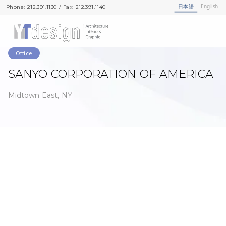
日本語
English
Phone: 212.391.1130 / Fax: 212.391.1140
Phone: 212.391.1130 / Fax: 212.391.1140
Office
SANYO CORPORATION OF AMERICA
Midtown East, NY