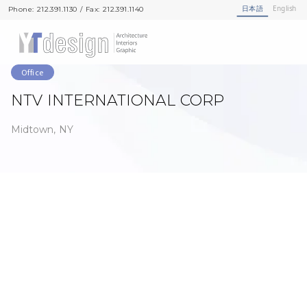
日本語
English
Phone: 212.391.1130 / Fax: 212.391.1140
Phone: 212.391.1130 / Fax: 212.391.1140
Office
NTV INTERNATIONAL CORP
Midtown, NY