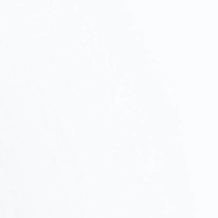
初期相談・ヒアリング
Step
01
プロジェクトの目的、予算、スケジュールをヒアリン
グし、進め方を提案します。
物件調査・
Step
テストフィット
02
候補物件の調査、ゾーニング確認、テストフィットで
実現可能性を検証します。
設計・提案
Step