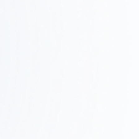
03
デザインコンセプト、レイアウト、3Dレンダリングで
具体的なイメージを共有します。
Step
施工・進行管理
0
現場での調整、品質管理、スケジュール管理を行い、
4
確実に完成させます。
家具調達・引き渡し
Step
05
家具・什器の調達、設置、最終調整を行い、スムーズ
に業務を開始できるようサポートします。