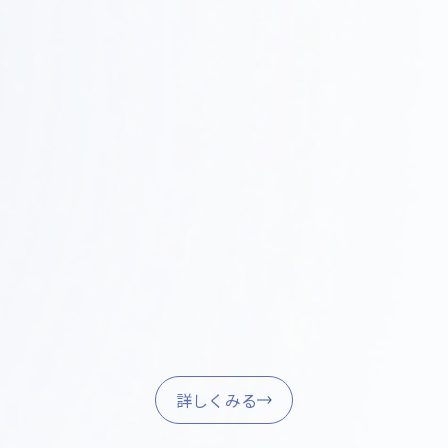
Step
施工・進行管理
0
現場での調整、品質管理、スケジュール管理を行い、
4
確実に完成させます。
家具調達・引き渡し
Step
05
家具・什器の調達、設置、最終調整を行い、スムーズ
に業務を開始できるようサポートします。
詳しくみる