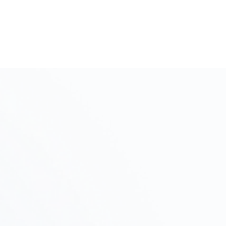
初期相談・ヒアリング
Step
01
プロジェクトの目的、予算、スケジュールをヒアリン
グし、進め方を提案します。