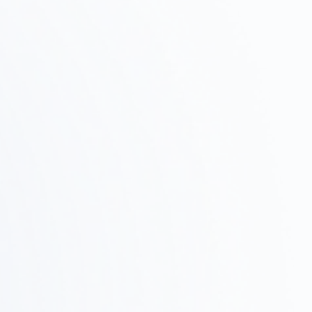
物件調査・
Step
テストフィット
02
候補物件の調査、ゾーニング確認、テストフィットで
実現可能性を検証します。
設計・提案
Step
03
デザインコンセプト、レイアウト、3Dレンダリングで
具体的なイメージを共有します。