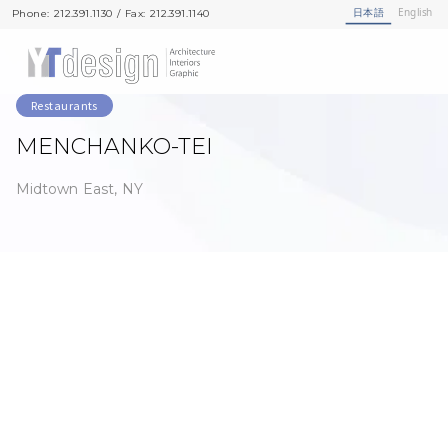
日本語
English
Phone: 212.391.1130 / Fax: 212.391.1140
Phone: 212.391.1130 / Fax: 212.391.1140
Restaurants
MENCHANKO-TEI
Midtown East, NY