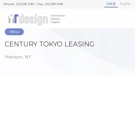
日本語
English
Phone: 212.391.1130 / Fax: 212.391.1140
Phone: 212.391.1130 / Fax: 212.391.1140
Office
CENTURY TOKYO LEASING
Harrison, NY