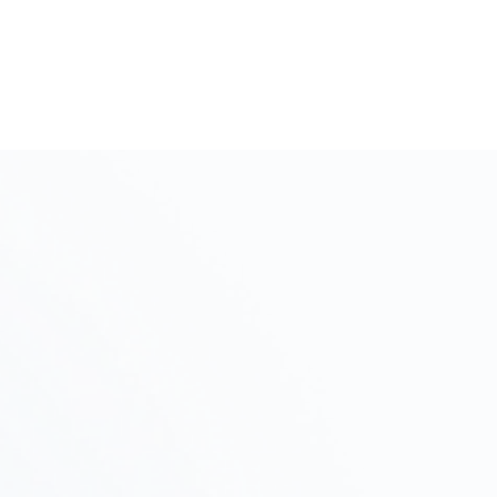
初期相談・ヒアリング
Step
01
プロジェクトの目的、予算、スケジュールをヒアリン
グし、進め方を提案します。