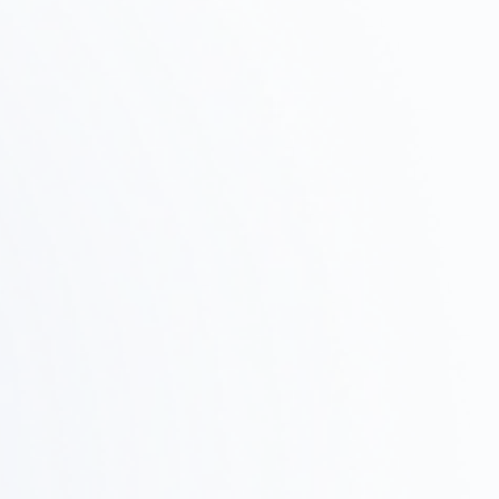
物件調査・
Step
テストフィット
02
候補物件の調査、ゾーニング確認、テストフィットで
実現可能性を検証します。
設計・提案
Step
03
デザインコンセプト、レイアウト、3Dレンダリングで
具体的なイメージを共有します。