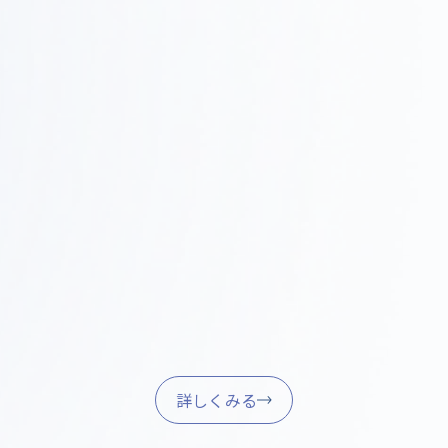
Step
施工・進行管理
0
現場での調整、品質管理、スケジュール管理を行い、
4
確実に完成させます。
家具調達・引き渡し
Step
05
家具・什器の調達、設置、最終調整を行い、スムーズ
に業務を開始できるようサポートします。
詳しくみる