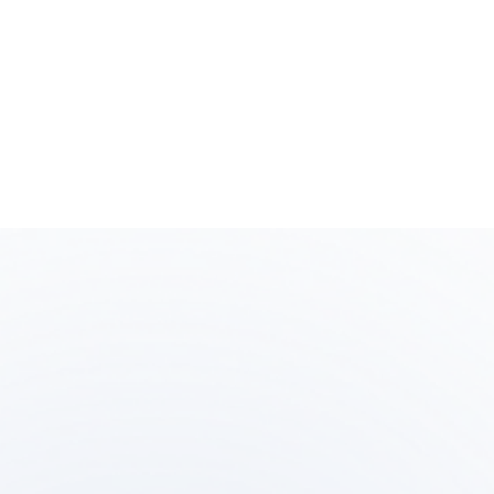
BEAM SUNTORY LA
設計・施工・家具の調達から工事全般の管理業務ま
実施してくれることも心強い。設計と家具調達を含
においては、米国の各州・地域の事情を踏まえて選