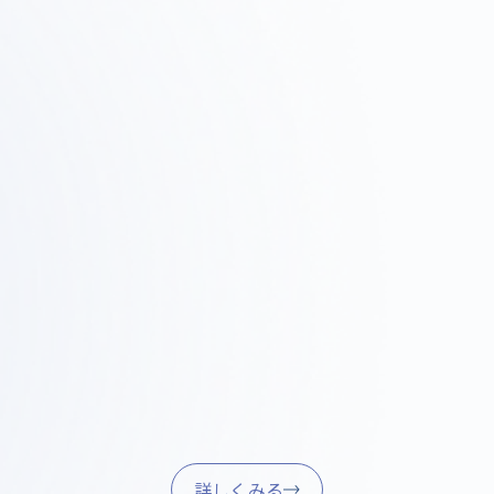
p
Step
2
03
査・
設計・提案
施工
ィット
デザインコンセプト、レイアウト、
現場での調整
3Dレンダリングで具体的なイメージ
ール管理を行
ーニング確認、
を共有します。
現可能性を検証
。
詳しくみる