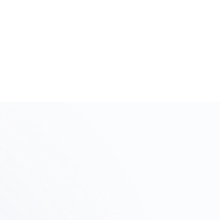
で、ワンストップでサービスを依頼できることが大変有難い。また、
めたデザインにあたっては、複数のオプションの中から依頼主側の要
択する施工業者の工事に責任を持って、仕上がり品質と納期を管理し