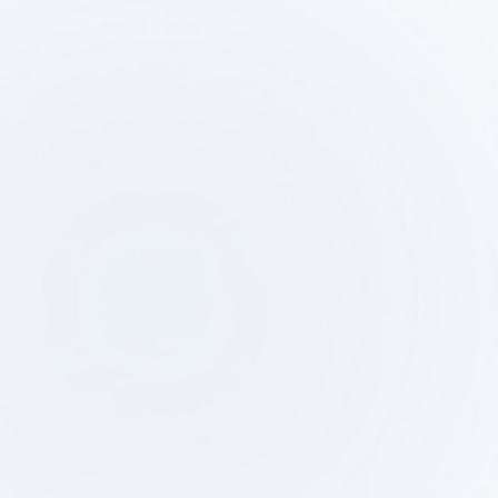
Step
Ste
01
0
初期相談・ヒアリング
物件調
テストフ
プロジェクトの目的、予算、スケジ
ュールをヒアリングし、進め方を提
候補物件の調査、ゾ
案します。
テストフィットで実
します