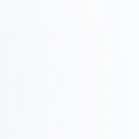
設計・提案
Step
03
デザインコンセプト、レイアウト、3Dレンダリングで
具体的なイメージを共有します。
Step
施工・進行管理
0
現場での調整、品質管理、スケジュール管理を行い、
4
確実に完成させます。