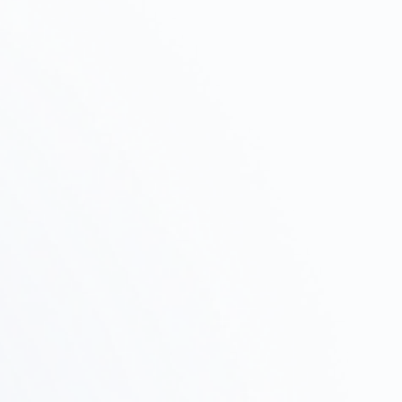
初期相談・ヒアリング
Step
01
プロジェクトの目的、予算、スケジュールをヒアリン
グし、進め方を提案します。
物件調査・
Step
テストフィット
02
候補物件の調査、ゾーニング確認、テストフィットで
実現可能性を検証します。