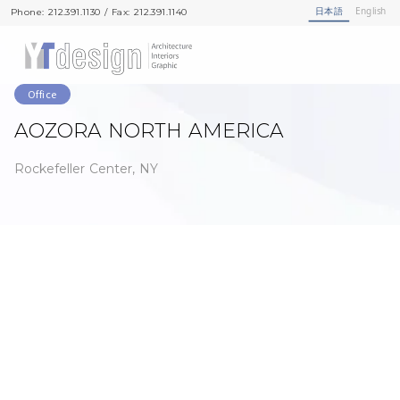
日本語
English
Phone: 212.391.1130 / Fax: 212.391.1140
Phone: 212.391.1130 / Fax: 212.391.1140
Office
AOZORA NORTH AMERICA
Rockefeller Center, NY