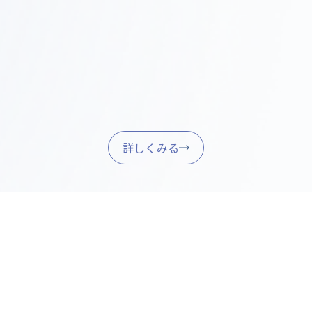
家具調達・引き渡し
Step
05
家具・什器の調達、設置、最終調整を行い、スムーズ
に業務を開始できるようサポートします。
詳しくみる