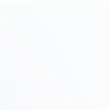
初期相談・ヒアリング
Step
01
プロジェクトの目的、予算、スケジュールをヒアリン
グし、進め方を提案します。
物件調査・
Step
テストフィット