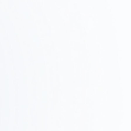
02
候補物件の調査、ゾーニング確認、テストフィットで
実現可能性を検証します。
設計・提案
Step
03
デザインコンセプト、レイアウト、3Dレンダリングで
具体的なイメージを共有します。
Step
施工・進行管理
0
現場での調整、品質管理、スケジュール管理を行い、
4
確実に完成させます。