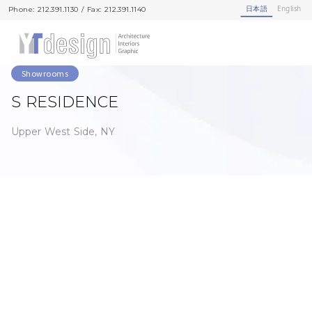
日本語
English
Phone: 212.391.1130 / Fax: 212.391.1140
Phone: 212.391.1130 / Fax: 212.391.1140
Showrooms
S RESIDENCE
Upper West Side, NY