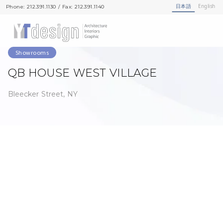
日本語
English
Phone: 212.391.1130 / Fax: 212.391.1140
Phone: 212.391.1130 / Fax: 212.391.1140
Showrooms
QB HOUSE WEST VILLAGE
Bleecker Street, NY