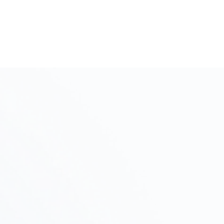
初期相談・ヒアリング
Step
01
プロジェクトの目的、予算、スケジュールをヒアリン
グし、進め方を提案します。