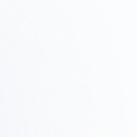
物件調査・
Step
テストフィット
02
候補物件の調査、ゾーニング確認、テストフィットで
実現可能性を検証します。
設計・提案
Step
03
デザインコンセプト、レイアウト、3Dレンダリングで
具体的なイメージを共有します。