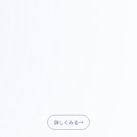
Step
施工・進行管理
0
現場での調整、品質管理、スケジュール管理を行い、
4
確実に完成させます。
家具調達・引き渡し
Step
05
家具・什器の調達、設置、最終調整を行い、スムーズ
に業務を開始できるようサポートします。
詳しくみる