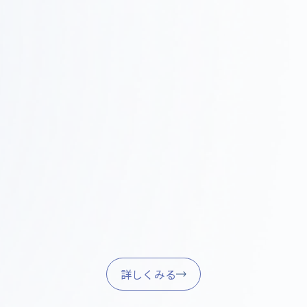
Step
施工・進行管理
0
現場での調整、品質管理、スケジュール管理を行い、
4
確実に完成させます。
家具調達・引き渡し
Step
05
家具・什器の調達、設置、最終調整を行い、スムーズ
に業務を開始できるようサポートします。
詳しくみる