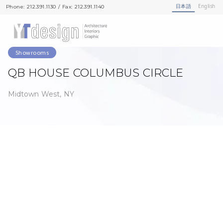
日本語
English
Phone: 212.391.1130 / Fax: 212.391.1140
Phone: 212.391.1130 / Fax: 212.391.1140
Showrooms
QB HOUSE COLUMBUS CIRCLE
Midtown West, NY