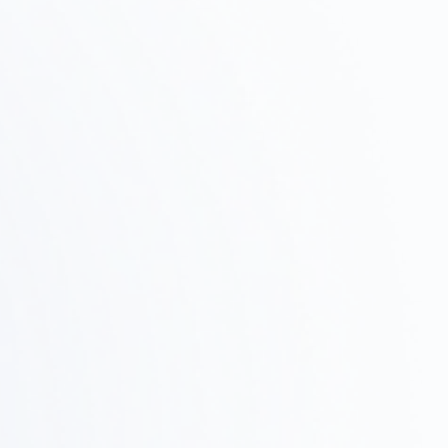
物件調査・
Step
テストフィット
02
候補物件の調査、ゾーニング確認、テストフィットで
実現可能性を検証します。
設計・提案
Step
03
デザインコンセプト、レイアウト、3Dレンダリングで
具体的なイメージを共有します。