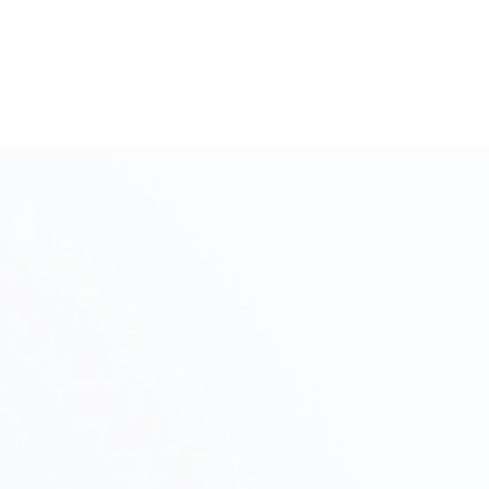
初期相談・ヒアリング
Step
01
プロジェクトの目的、予算、スケジュールをヒアリン
グし、進め方を提案します。