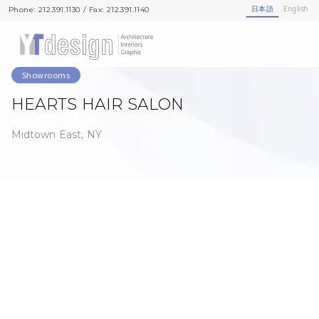
日本語
English
Phone: 212.391.1130 / Fax: 212.391.1140
Phone: 212.391.1130 / Fax: 212.391.1140
Showrooms
HEARTS HAIR SALON
Midtown East, NY