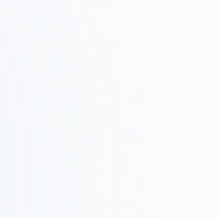
02
候補物件の調査、ゾーニング確認、テストフィットで
実現可能性を検証します。
設計・提案
Step
03
デザインコンセプト、レイアウト、3Dレンダリングで
具体的なイメージを共有します。
Step
施工・進行管理
0
現場での調整、品質管理、スケジュール管理を行い、
4
確実に完成させます。