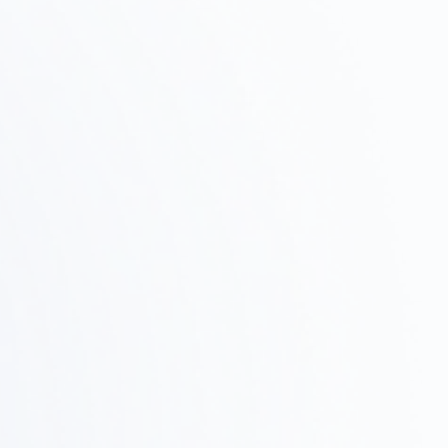
物件調査・
Step
テストフィット
02
候補物件の調査、ゾーニング確認、テストフィットで
実現可能性を検証します。
設計・提案
Step
03
デザインコンセプト、レイアウト、3Dレンダリングで
具体的なイメージを共有します。