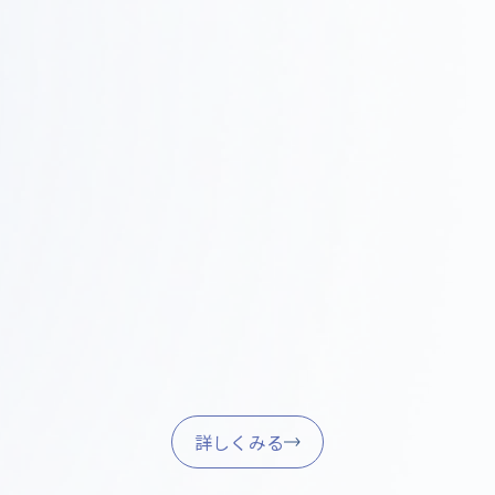
Step
施工・進行管理
0
現場での調整、品質管理、スケジュール管理を行い、
4
確実に完成させます。
家具調達・引き渡し
Step
05
家具・什器の調達、設置、最終調整を行い、スムーズ
に業務を開始できるようサポートします。
詳しくみる