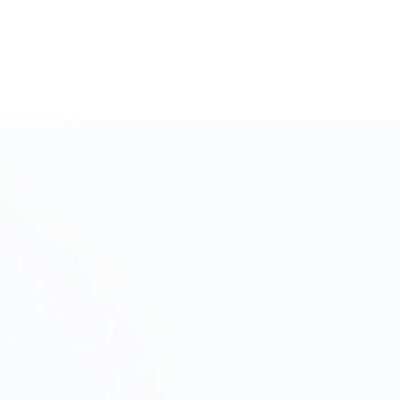
初期相談・ヒアリング
Step
01
プロジェクトの目的、予算、スケジュールをヒアリン
グし、進め方を提案します。