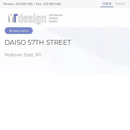
日本語
English
Phone: 212.391.1130 / Fax: 212.391.1140
Phone: 212.391.1130 / Fax: 212.391.1140
Showrooms
DAISO 57TH STREET
Midtown East, NY